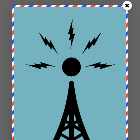
Sonntags Brunch mit Kunstführung am 3.
Dezember 2023
von
Anda
|
Allgemein
Wir freuen uns, Sie zu unserem nächsten
Sonntagsbrunch einzuladen! Geniessen Sie
ab 10.00 Uhr ein reichhaltiges Buffet für 50
CHF pro Erwachsenem und 10 CHF für
Kinder im Alter von 5 bis 12 Jahren. Der
Eintritt zur Kunstausstellung ist frei.
Während des Brunchs bieten...