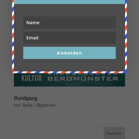
Anmelden
Rundgang
von
Anda
|
Allgemein