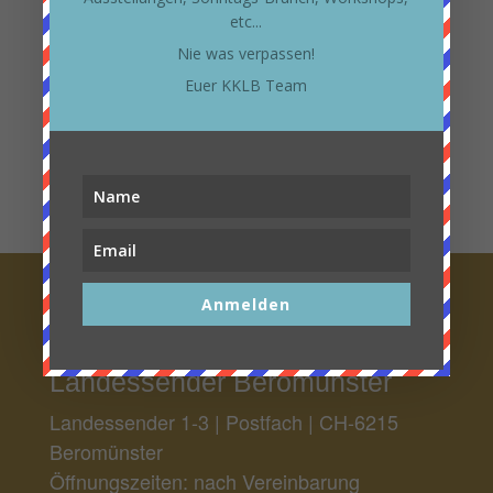
Meta
etc...
Anmelden
Nie was verpassen!
Euer KKLB Team
Eintrags-Feed
Kommentar-Feed
WordPress.org
Anmelden
KKLB – Kunst und Kultur im
Landessender Beromünster
Landessender 1-3 | Postfach | CH-6215
Beromünster
Öffnungszeiten: nach Vereinbarung