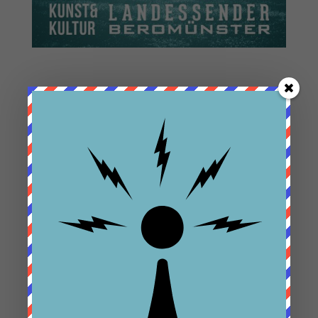
Neueste Beiträge
Gutschein für Kunstführung und Brunch
Sonntags-Workshop Keramikmalen
Sonntags Brunch mit Kunstführung am 3.
Dezember 2023
Kunstführung mit Kaffee